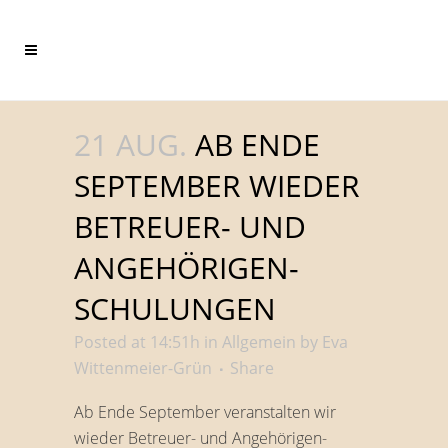
21 AUG.
AB ENDE
SEPTEMBER WIEDER
BETREUER- UND
ANGEHÖRIGEN-
SCHULUNGEN
Posted at 14:51h
in
Allgemein
by
Eva
Wittenmeier-Grün
Share
Ab Ende September veranstalten wir
wieder Betreuer- und Angehörigen-