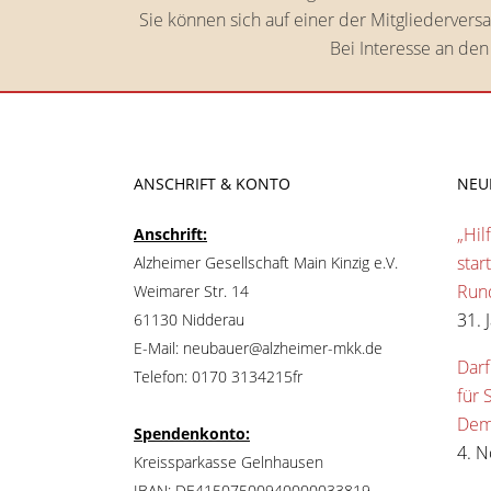
Sie können sich auf einer der Mitgliedervers
Bei Interesse an den
ANSCHRIFT & KONTO
NEU
„Hil
Anschrift:
star
Alzheimer Gesellschaft Main Kinzig e.V.
Run
Weimarer Str. 14
31. 
61130 Nidderau
E-Mail: neubauer@alzheimer-mkk.de
Darf
Telefon: 0170 3134215fr
für 
Dem
Spendenkonto:
4. 
Kreissparkasse Gelnhausen
IBAN: DE41507500940000033819