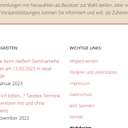
ammlungen mit Neuwahlen als Beisitzer zur Wahl stellen, oder 
 Vorstandssitzungen, können Sie informiert und evtl. als Zuhör
IGKEITEN:
WICHTIGE LINKS:
fe beim Helfen“-Seminarreihe
Mitglied werden
tet am 13.02.2023 in neue
Förderer und Unterstützer
de
Januar 2023
Impressum
Datenschutz
 ich bitten…? Tanztee-Termine
Senioren mit und ohne
Jetzt Spenden
enz
Kontakt
November 2022
Webdesign