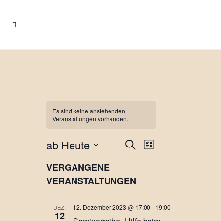
Es sind keine anstehenden
Veranstaltungen vorhanden.
Veranstaltung
ab Heute
VERANSTALT
Suche
Liste
Ansichten-
Datum
Navigation
SUCHE
VERGANGENE
wählen.
VERANSTALTUNGEN
UND
ANSICHTEN,
12. Dezember 2023 @ 17:00
-
19:00
DEZ.
12
Seminarreihe „Hilfe beim