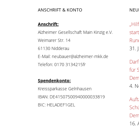
ANSCHRIFT & KONTO
NEU
„Hil
Anschrift:
star
Alzheimer Gesellschaft Main Kinzig e.V.
Run
Weimarer Str. 14
31. 
61130 Nidderau
E-Mail: neubauer@alzheimer-mkk.de
Darf
Telefon: 0170 3134215fr
für 
Dem
Spendenkonto:
4. 
Kreissparkasse Gelnhausen
IBAN: DE41507500940000033819
Auft
BIC: HELADEF1GEL
Sch
Dem
16. 