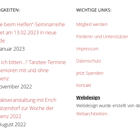
IGKEITEN:
WICHTIGE LINKS:
fe beim Helfen“-Seminarreihe
Mitglied werden
tet am 13.02.2023 in neue
Förderer und Unterstützer
de
Januar 2023
Impressum
Datenschutz
 ich bitten…? Tanztee-Termine
Senioren mit und ohne
Jetzt Spenden
enz
Kontakt
November 2022
Webdesign
aktveranstaltung mit Erich
Webdesign wurde erstellt von de
ützendorf zur Woche der
Webarchitekten.
enz 2022
August 2022