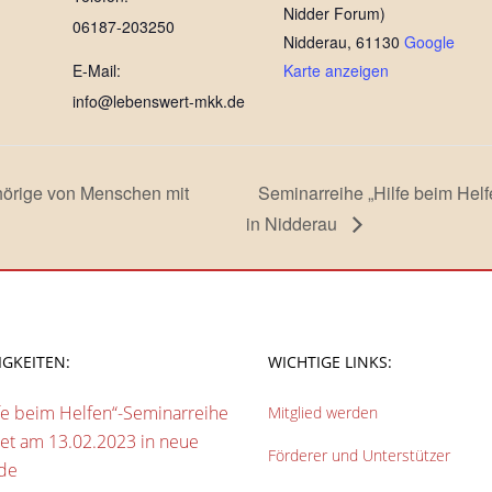
Nidder Forum)
06187-203250
Nidderau
,
61130
Google
E-Mail:
Karte anzeigen
info@lebenswert-mkk.de
hörige von Menschen mit
Seminarreihe „Hilfe beim Hel
in Nidderau
IGKEITEN:
WICHTIGE LINKS:
fe beim Helfen“-Seminarreihe
Mitglied werden
tet am 13.02.2023 in neue
Förderer und Unterstützer
de