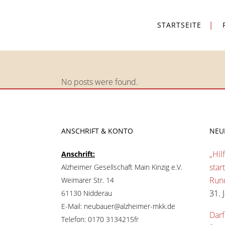
STARTSEITE
No posts were found.
ANSCHRIFT & KONTO
NEU
„Hil
Anschrift:
star
Alzheimer Gesellschaft Main Kinzig e.V.
Run
Weimarer Str. 14
31. 
61130 Nidderau
E-Mail: neubauer@alzheimer-mkk.de
Darf
Telefon: 0170 3134215fr