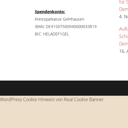
für 
Dem
Spendenkonto:
4. 
Kreissparkasse Gelnhausen
IBAN: DE41507500940000033819
Auft
BIC: HELADEF1GEL
Sch
Dem
16. 
WordPress Cookie Hinweis von Real Cookie Banner