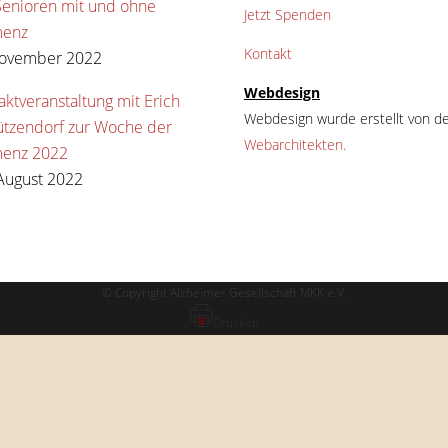
Senioren mit und ohne
Jetzt Spenden
enz
Kontakt
November 2022
Webdesign
aktveranstaltung mit Erich
Webdesign wurde erstellt von de
ützendorf zur Woche der
Webarchitekten.
enz 2022
August 2022
© Copyright Alzheimer Gesellschaft MKK e.V.
Drucken